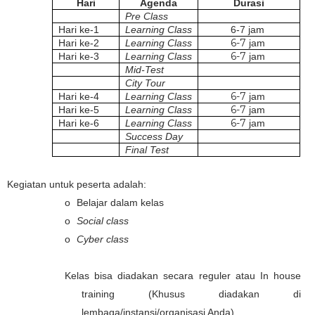
Hari
Agenda
Durasi
Pre Class
Hari ke-1
Learning Class
6-7 jam
6-7
Hari ke-2
Learning Class
jam
6-7
Hari ke-3
Learning Class
jam
Mid-Test
City Tour
6-7
Hari ke-4
Learning Class
jam
6-7
Hari ke-5
Learning Class
jam
6-7
Hari ke-6
Learning Class
jam
Success Day
Final Test
§
Kegiatan untuk peserta adalah:
o
Belajar dalam kelas
o
Social class
o
Cyber class
Kelas bisa diadakan secara reguler atau In house
training (Khusus diadakan di
lembaga/instansi/organisasi Anda).