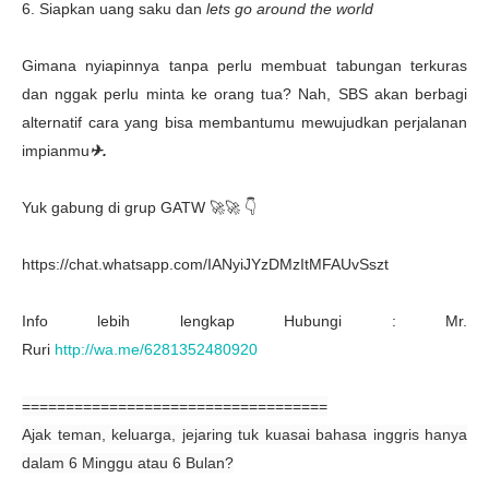
6. Siapkan uang saku dan
lets go around the world
Gimana nyiapinnya tanpa perlu membuat tabungan terkuras
dan nggak perlu minta ke orang tua? Nah, SBS akan berbagi
alternatif cara yang bisa membantumu mewujudkan perjalanan
impianmu
✈.
Yuk gabung di grup GATW 🚀🚀 👇
https://chat.whatsapp.com/IANyiJYzDMzItMFAUvSszt
Info lebih lengkap Hubungi : Mr.
Ruri
http://wa.me/6281352480920
===================================
Ajak teman, keluarga, jejaring tuk kuasai bahasa inggris hanya
dalam 6 Minggu atau 6 Bulan?