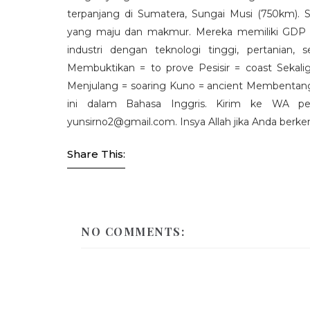
terpanjang di Sumatera, Sungai Musi (750km). S
yang maju dan makmur. Mereka memiliki GDP per
industri dengan teknologi tinggi, pertanian
Membuktikan = to prove Pesisir = coast Sekalig
Menjulang = soaring Kuno = ancient Membentang 
ini dalam Bahasa Inggris. Kirim ke WA pel
yunsirno2@gmail.com. Insya Allah jika Anda berken
Share This:
NO COMMENTS: