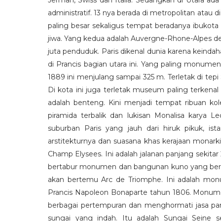
Jerman, Swiss dan Italia. Sedangkan di Utara ada
administratif. 13 nya berada di metropolitan atau 
paling besar sekaligus tempat beradanya ibukota Pa
jiwa. Yang kedua adalah Auvergne-Rhone-Alpes de
juta penduduk. Paris dikenal dunia karena keindah
di Prancis bagian utara ini. Yang paling monumen
1889 ini menjulang sampai 325 m. Terletak di tep
Di kota ini juga terletak museum paling terkenal
adalah benteng. Kini menjadi tempat ribuan kole
piramida terbalik dan lukisan Monalisa karya Leo
suburban Paris yang jauh dari hiruk pikuk, 
arstitekturnya dan suasana khas kerajaan monar
Champ Elysees. Ini adalah jalanan panjang sekita
bertabur monumen dan bangunan kuno yang bersi
akan bertemu Arc de Triomphe. Ini adalah monu
Prancis Napoleon Bonaparte tahun 1806. Monumen
berbagai pertempuran dan menghormati jasa par
sungai yang indah. Itu adalah Sungai Seine s