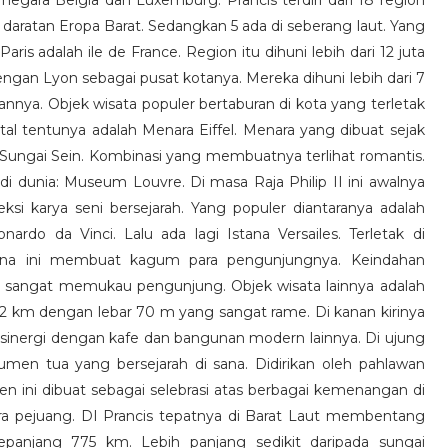
 negara Belgia dan Luxemburg. Prancis terdiri dari 18 region
di daratan Eropa Barat. Sedangkan 5 ada di seberang laut. Yang
ris adalah ile de France. Region itu dihuni lebih dari 12 juta
ngan Lyon sebagai pusat kotanya. Mereka dihuni lebih dari 7
annya. Objek wisata populer bertaburan di kota yang terletak
tal tentunya adalah Menara Eiffel. Menara yang dibuat sejak
i Sungai Sein. Kombinasi yang membuatnya terlihat romantis.
 di dunia: Museum Louvre. Di masa Raja Philip II ini awalnya
ksi karya seni bersejarah. Yang populer diantaranya adalah
nardo da Vinci. Lalu ada lagi Istana Versailes. Terletak di
istana ini membuat kagum para pengunjungnya. Keindahan
ki sangat memukau pengunjung. Objek wisata lainnya adalah
r 2 km dengan lebar 70 m yang sangat rame. Di kanan kirinya
nergi dengan kafe dan bangunan modern lainnya. Di ujung
men tua yang bersejarah di sana. Didirikan oleh pahlawan
 ini dibuat sebagai selebrasi atas berbagai kemenangan di
a pejuang. DI Prancis tepatnya di Barat Laut membentang
epanjang 775 km. Lebih panjang sedikit daripada sungai