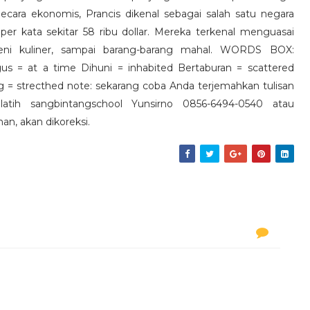
ecara ekonomis, Prancis dikenal sebagai salah satu negara
 kata sekitar 58 ribu dollar. Mereka terkenal menguasai
, seni kuliner, sampai barang-barang mahal. WORDS BOX:
us = at a time Dihuni = inhabited Bertaburan = scattered
= strecthed note: sekarang coba Anda terjemahkan tulisan
atih sangbintangschool Yunsirno 0856-6494-0540 atau
an, akan dikoreksi.