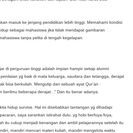
 akan masuk ke jenjang pendidikan lebih tinggi. Memahami kondisi
h' hidup sebagai mahasiswa jika tidak mendapat gambaran
mahasiswa tanpa pelita di tengah kegelapan.
r di perguruan tinggi adalah impian hampir setiap alumni
ilaian yg baik di mata keluarga, saudara dan tetangga, derajat
tidak bisa berkuliah. Mengutip dari sebuah ayat Qur'an :
n berilmu beberapa derajat..." Dan itu benar adanya.
ta hidup survive. Hal ini disebabkan tantangan yg dihadapi
caran, saya sarankan istirahat dulu, yg hobi berfoya-foya,
ah itu cukup menjadi kenangan dan ambil pelajarannya setelah itu
 mandiri, mandiri mencari materi kuliah, mandiri mengelola waktu