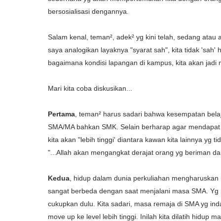
bersosialisasi dengannya.
Salam kenal, teman², adek² yg kini telah, sedang atau
saya analogikan layaknya "syarat sah", kita tidak 'sa
bagaimana kondisi lapangan di kampus, kita akan jadi 
Mari kita coba diskusikan...
Pertama
, teman² harus sadari bahwa kesempatan belaja
SMA/MA bahkan SMK. Selain berharap agar mendapat pen
kita akan "lebih tinggi' diantara kawan kita lainnya yg 
"...Allah akan mengangkat derajat orang yg beriman da
Kedua
, hidup dalam dunia perkuliahan mengharuskan ki
sangat berbeda dengan saat menjalani masa SMA. Yg pa
cukupkan dulu. Kita sadari, masa remaja di SMA yg ind
move up ke level lebih tinggi. Inilah kita dilatih hidup