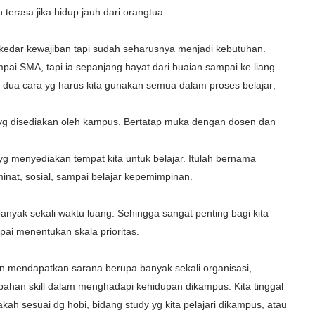
n terasa jika hidup jauh dari orangtua.
edar kewajiban tapi sudah seharusnya menjadi kebutuhan.
mpai SMA, tapi ia sepanjang hayat dari buaian sampai ke liang
a dua cara yg harus kita gunakan semua dalam proses belajar;
mal yg disediakan oleh kampus. Bertatap muka dengan dosen dan
 yg menyediakan tempat kita untuk belajar. Itulah bernama
inat, sosial, sampai belajar kepemimpinan.
banyak sekali waktu luang. Sehingga sangat penting bagi kita
ai menentukan skala prioritas.
kan mendapatkan sarana berupa banyak sekali organisasi,
ahan skill dalam menghadapi kehidupan dikampus. Kita tinggal
kah sesuai dg hobi, bidang study yg kita pelajari dikampus, atau