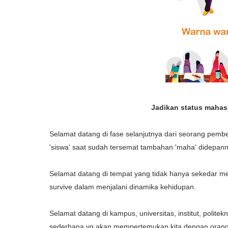
Jadikan status mahasi
Selamat datang di fase selanjutnya dari seorang pembel
'siswa' saat sudah tersemat tambahan 'maha' didepann
Selamat datang di tempat yang tidak hanya sekedar me
survive dalam menjalani dinamika kehidupan.
Selamat datang di kampus, universitas, institut, polite
sederhana yg akan mempertemukan kita dengan orang be